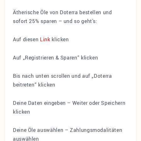
MEDIEN
Ätherische Öle von Doterra bestellen und
Podcast
sofort 25% sparen – und so geht’s:
ÄTHERISCHE ŌLE
Auf diesen
Link
klicken
ÜBER MICH
Auf „Registrieren & Sparen“ klicken
ZUM NEWSLETTER ANMELDEN
Bis nach unten scrollen und auf „Doterra
beitreten“ klicken
Deine Daten eingeben – Weiter oder Speichern
klicken
Deine Öle auswählen – Zahlungsmodalitäten
auswählen